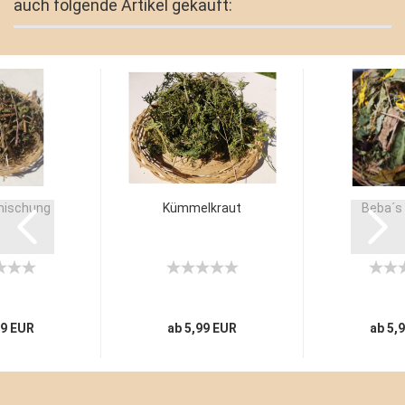
auch folgende Artikel gekauft:
mischung
Kümmelkraut
Beba´s 
99 EUR
ab 5,99 EUR
ab 5,