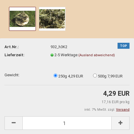
TOP
Art.Nr.:
932_h3K2
Lieferzeit:
2-5 Werktage
(Ausland abweichend)
Gewicht:
250g 4,29 EUR
500g 7,99 EUR
4,29 EUR
17,16 EUR pro kg
inkl. 7% MwSt. zzgl.
Versand