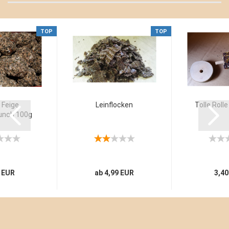
TOP
TOP
 Feige
Leinflocken
Tolle Rolle
runch 100g
 EUR
ab 4,99 EUR
3,40