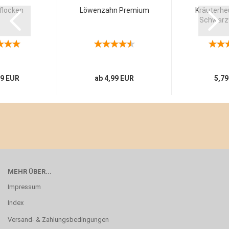
flocken
Löwenzahn Premium
Kräuterhe
Schwarzw
89 EUR
ab 4,99 EUR
5,79
MEHR ÜBER...
Impressum
Index
Versand- & Zahlungsbedingungen