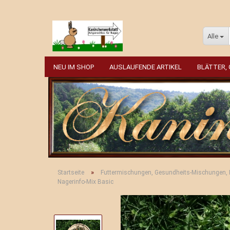
Alle
NEU IM SHOP
AUSLAUFENDE ARTIKEL
BLÄTTER,
»
Startseite
Futtermischungen, Gesundheits-Mischungen,
Nagerinfo-Mix Basic