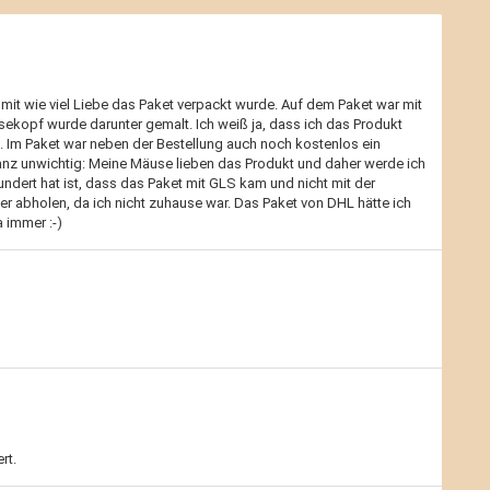
 mit wie viel Liebe das Paket verpackt wurde. Auf dem Paket war mit
ekopf wurde darunter gemalt. Ich weiß ja, dass ich das Produkt
 Im Paket war neben der Bestellung auch noch kostenlos ein
z unwichtig: Meine Mäuse lieben das Produkt und daher werde ich
undert hat ist, dass das Paket mit GLS kam und nicht mit der
r abholen, da ich nicht zuhause war. Das Paket von DHL hätte ich
a immer :-)
rt.