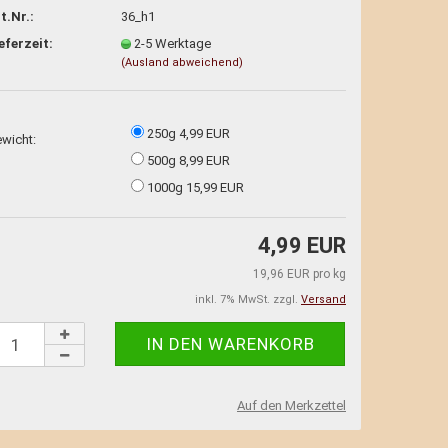
t.Nr.:
36_h1
eferzeit:
2-5 Werktage
(Ausland abweichend)
250g 4,99 EUR
wicht:
500g 8,99 EUR
1000g 15,99 EUR
4,99 EUR
19,96 EUR pro kg
inkl. 7% MwSt. zzgl.
Versand
Auf den Merkzettel