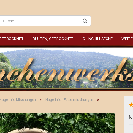
Wohnort
 GETROCKNET
BLÜTEN, GETROCKNET
CHINCHILLAECKE
WEITE
Konto
Passw
»
»
 Nagerinfo-Mischungen
Nagerinfo - Futtermischungen
N