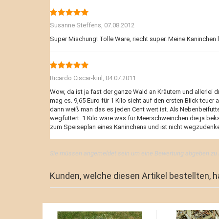
Susanne Steffens,
07.08.2012
Super Mischung! Tolle Ware, riecht super. Meine Kaninchen 
Ricardo Ciscar-kiril,
04.07.2011
Wow, da ist ja fast der ganze Wald an Kräutern und allerlei dri
mag es. 9,65 Euro für 1 Kilo sieht auf den ersten Blick teue
dann weiß man das es jeden Cent wert ist. Als Nebenbeifutter
wegfuttert. 1 Kilo wäre was für Meerschweinchen die ja beka
zum Speiseplan eines Kaninchens und ist nicht wegzudenken
Sie müssen angemeldet sein um eine Bewertung abgeben zu
Kunden, welche diesen Artikel bestellten, 