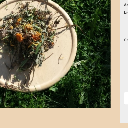
Ar
Li
Ge