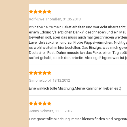
Rolf-Uwe Thomßen,
31.05.2018
Ich habe heute mein Paket erhalten und war echt überrascht,
einem Edding \"Herzlichen Dank\" geschrieben und ein Maus
bewerten soll, aber das muss auch mal geschrieben werden.
Lavendelsäckchen und zur Probe Päppelwürmchen. Nicht gan
es wohl weiterhin hier bestellen. Das Einzige, was mich gew
Deutschen Post. Daher musste ich das Paket einen Tag späte
sofort gehabt, da ich dort arbeite. Aber egal! Irgendwas ist j
Simone Loibl,
18.12.2012
Eine wirklich tolle Mischung.Meine Kaninchen lieben es :)
Jenny Schmitz,
11.11.2012
Eine ganz tolle Mischung, meine kleinen finden sind begeiste