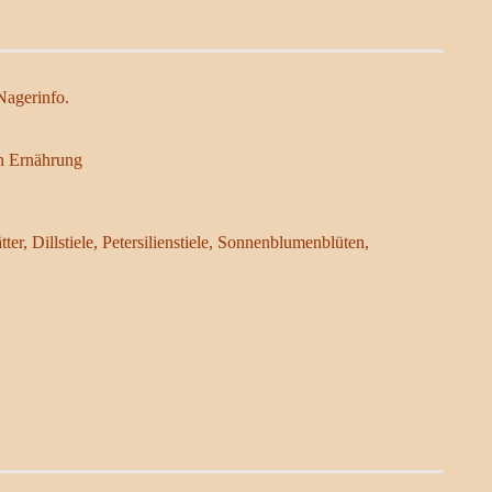
Nagerinfo.
n Ernährung

er, Dillstiele, Petersilienstiele, Sonnenblumenblüten,