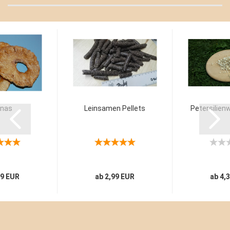
nas
Leinsamen Pellets
Petersilien
89 EUR
ab 2,99 EUR
ab 4,