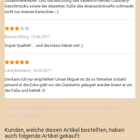
zusammenkleben. Und die Mischung des säuerlich-herben Cranberry-
Geschmacks sowie der dezenten Süße des Ananasdicksafts schmeckt
nicht nur meinen Kaninchen ;-)
Bianca Ehling,
15.06.2017
Super Qualität! ... und die Hasis lieben sie! ;)
Lena Bertrams,
16.04.2011
Die kann ich nur empfehlen! Unser Miguel ist da so hinterher sobald
jemand in die Ecke geht wo die Cranberris gelagert werden kreist er um
die Füße und bettelt :D
Sie müssen angemeldet sein um eine Bewertung abgeben zu
können.
Anmelden
Kunden, welche diesen Artikel bestellten, haben
auch folgende Artikel gekauft: