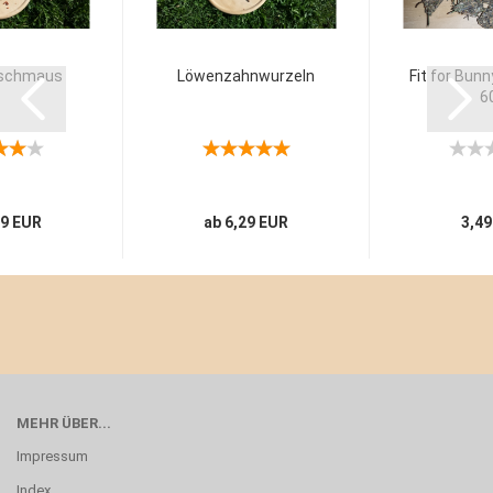
schmaus
Löwenzahnwurzeln
Fit for Bunn
6
99 EUR
ab 6,29 EUR
3,49
MEHR ÜBER...
Impressum
Index